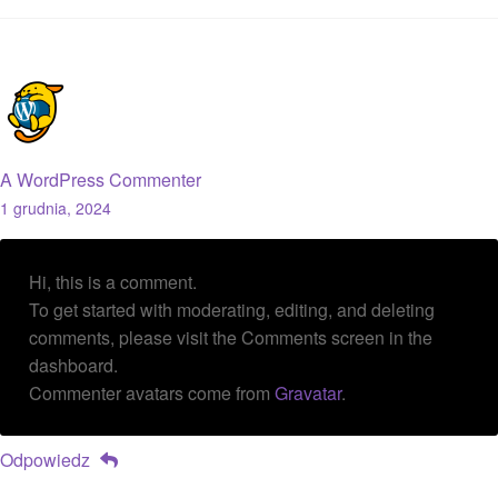
A WordPress Commenter
1 grudnia, 2024
Hi, this is a comment.
To get started with moderating, editing, and deleting
comments, please visit the Comments screen in the
dashboard.
Commenter avatars come from
Gravatar
.
Odpowiedz